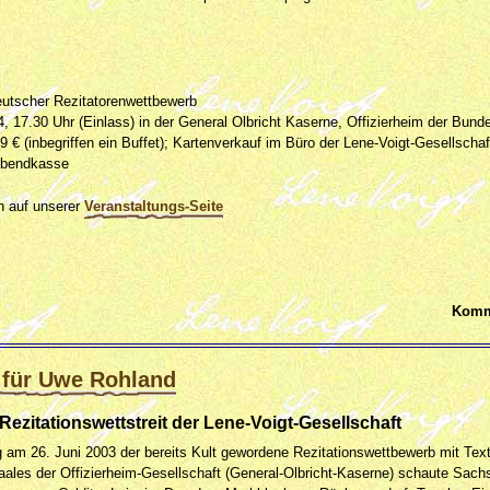
eutscher Rezitatorenwettbewerb
, 17.30 Uhr (Einlass) in der General Olbricht Kaserne, Offizierheim der Bund
,99 € (inbegriffen ein Buffet); Kartenverkauf im Büro der Lene-Voigt-Gesellsch
 Abendkasse
h auf unserer
Veranstaltungs-Seite
Komm
 für Uwe Rohland
Rezitationswettstreit der Lene-Voigt-Gesellschaft
g am 26. Juni 2003 der bereits Kult gewordene Rezitationswettbewerb mit Tex
ales der Offizierheim-Gesellschaft (General-Olbricht-Kaserne) schaute Sach