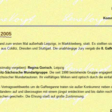
Komm
 2005
nd zum ersten Mal außerhalb Leipzigs, in Markkleeberg, statt. Es stellten s
 aus Colditz, Dresden und Stuttgart. Die unabhängige Jury vergab die
8. Gaf
stmalig vergeben):
Regina Gorisch
, Leipzig
itz-Sächsische Mundartgruppe
. Die seit 1998 bestehende Gruppe engagiert
chsischer Mundartautoren. Ihr vielfältiges Wirken wird optisch durch die einfa
n Vortragswettbwerbs um de Gaffeeganne traten sie außer Konkurrenz neben 
anden« auf und überzeugten mit einem jüngst entdeckten und bis dahin noch n
schen geechelt«. Die Ehrung stieß auf große Zustimmung.