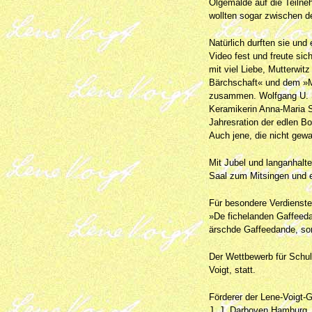
Ölgemälde auf die Teilne
wollten sogar zwischen d
Natürlich durften sie und
Video fest und freute si
mit viel Liebe, Mutterwit
Bärchschaft« und dem »Mo
zusammen. Wolfgang U. Sc
Keramikerin Anna-Maria S
Jahresration der edlen B
Auch jene, die nicht gew
Mit Jubel und langanhalte
Saal zum Mitsingen und e
Für besondere Verdienste
»De fichelanden Gaffeedan
ärschde Gaffeedande, son
Der Wettbewerb für Schul
Voigt, statt.
Förderer der Lene-Voigt-G
J. J. Darboven Hamburg