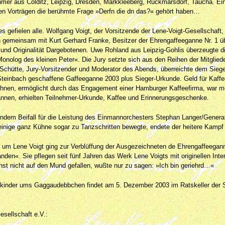
hmer aus Colditz, Leipzig, Dresden, Markkleeberg, Rückmarsdorf, Taucha. Ei
en Vorträgen die berühmte Frage »Derfn die dn das?« gehört haben…
 es gefielen alle. Wolfgang Voigt, der Vorsitzende der Lene-Voigt-Gesellschaft
ch gemeinsam mit Kurt Gerhard Franke, Besitzer der Ehrengaffeeganne Nr. 1 ü
z und Originalität Dargebotenen. Uwe Rohland aus Leipzig-Gohlis überzeugte die
nolog des kleinen Peter«. Die Jury setzte sich aus den Reihen der Mitgliede
hütte, Jury-Vorsitzender und Moderator des Abends, überreichte dem Sieger
teinbach geschaffene Gaffeeganne 2003 plus Sieger-Urkunde. Geld für Kaffee
ohnen, ermöglicht durch das Engagement einer Hamburger Kaffeefirma, war me
annen, erhielten Teilnehmer-Urkunde, Kaffee und Erinnerungsgeschenke.
ndem Beifall für die Leistung des Einmannorchesters Stephan Langer/Generati
inige ganz Kühne sogar zu Tanzschritten bewegte, endete der heitere Kampf
 um Lene Voigt ging zur Verblüffung der Ausgezeichneten de Ehrengaffeegan
den«. Sie pflegen seit fünf Jahren das Werk Lene Voigts mit originellen Inte
st nicht auf den Mund gefallen, wußte nur zu sagen: »Ich bin geriehrd…«
kinder ums Gaggaudebbchen findet am 5. Dezember 2003 im Ratskeller der St
esellschaft e.V.: