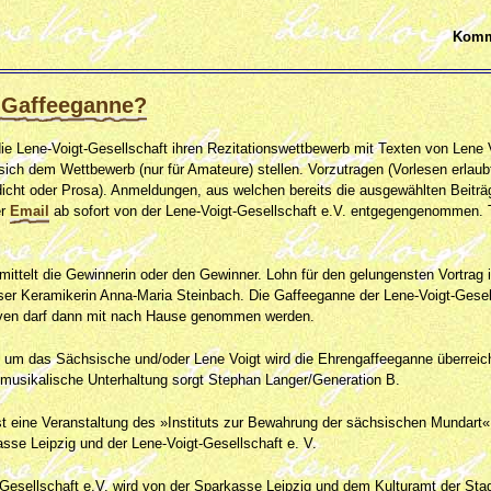
Komm
 Gaffeeganne?
ie Lene-Voigt-Gesellschaft ihren Rezitationswettbewerb mit Texten von Lene 
 sich dem Wettbewerb (nur für Amateure) stellen. Vorzutragen (Vorlesen erlaubt
icht oder Prosa). Anmeldungen, aus welchen bereits die ausgewählten Beiträg
er
Email
ab sofort von der Lene-Voigt-Gesellschaft e.V. entgegengenommen.
mittelt die Gewinnerin oder den Gewinner. Lohn für den gelungensten Vortrag
ser Keramikerin Anna-Maria Steinbach. Die Gaffeeganne der Lene-Voigt-Gesel
oven darf dann mit nach Hause genommen werden.
 um das Sächsische und/oder Lene Voigt wird die Ehrengaffeeganne überreicht
 musikalische Unterhaltung sorgt Stephan Langer/Generation B.
st eine Veranstaltung des »Instituts zur Bewahrung der sächsischen Mundart« 
sse Leipzig und der Lene-Voigt-Gesellschaft e. V.
-Gesellschaft e.V. wird von der Sparkasse Leipzig und dem Kulturamt der Stadt