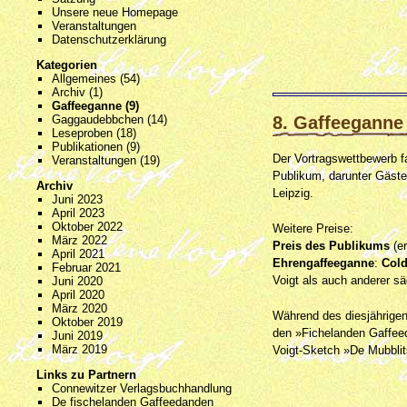
Unsere neue Homepage
Veranstaltungen
Datenschutzerklärung
Kategorien
Allgemeines
(54)
Archiv
(1)
Gaffeeganne
(9)
8. Gaffeeganne
Gaggaudebbchen
(14)
Leseproben
(18)
Publikationen
(9)
Der Vortragswettbewerb fa
Veranstaltungen
(19)
Publikum, darunter Gäste
Archiv
Leipzig.
Juni 2023
April 2023
Oktober 2022
Weitere Preise:
März 2022
Preis des Publikums
(er
April 2021
Ehrengaffeeganne
:
Cold
Februar 2021
Voigt als auch anderer sä
Juni 2020
April 2020
März 2020
Während des diesjährige
Oktober 2019
den »Fichelanden Gaffeed
Juni 2019
März 2019
Voigt-Sketch »De Mubblit
Links zu Partnern
Connewitzer Verlagsbuchhandlung
De fischelanden Gaffeedanden