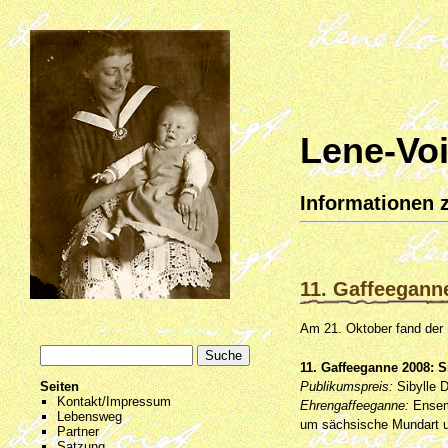
Lene-Voi
Informationen z
11. Gaffeegann
Am 21. Oktober fand der 1
11. Gaffeeganne 2008: 
Publikumspreis:
Sibylle 
Seiten
Kontakt/Impressum
Ehrengaffeeganne:
Ensemb
Lebensweg
um sächsische Mundart un
Partner
Satzung