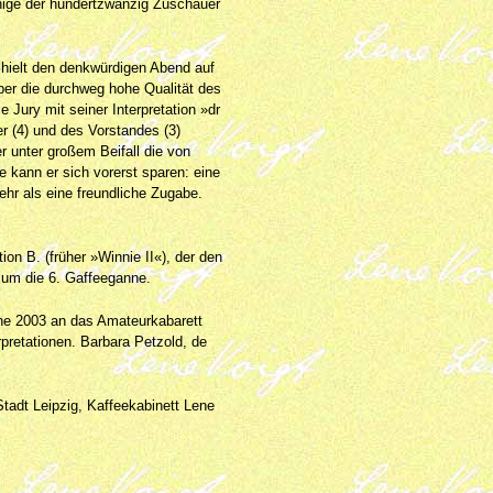
nige der hundertzwanzig Zuschauer
, hielt den denkwürdigen Abend auf
ber die durchweg hohe Qualität des
 Jury mit seiner Interpretation »dr
r (4) und des Vorstandes (3)
 unter großem Beifall die von
 kann er sich vorerst sparen: eine
hr als eine freundliche Zugabe.
on B. (früher »Winnie II«), der den
 um die 6. Gaffeeganne.
ne 2003 an das Amateurkabarett
rpretationen. Barbara Petzold, de
adt Leipzig, Kaffeekabinett Lene