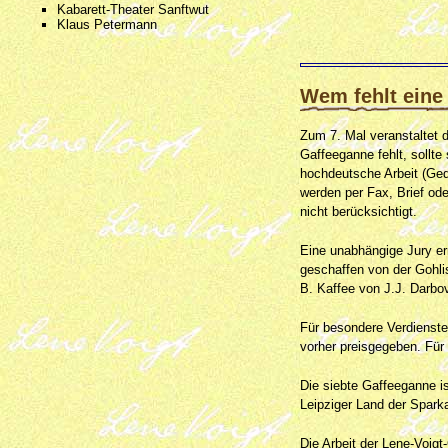
Kabarett-Theater Sanftwut
Klaus Petermann
Wem fehlt eine
Zum 7. Mal veranstaltet d
Gaffeeganne fehlt, sollte
hochdeutsche Arbeit (Ged
werden per Fax, Brief od
nicht berücksichtigt.
Eine unabhängige Jury er
geschaffen von der Gohli
B. Kaffee von J.J. Darb
Für besondere Verdienste
vorher preisgegeben. Für
Die siebte Gaffeeganne i
Leipziger Land der Sparka
Die Arbeit der Lene-Voigt