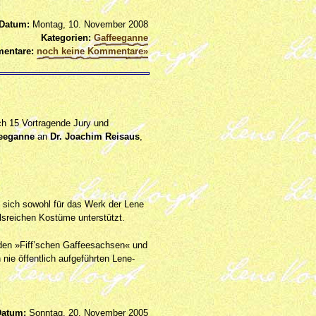
Datum:
Montag, 10. November 2008
Kategorien:
Gaffeeganne
entare:
noch keine Kommentare»
ich 15 Vortragende Jury und
feeganne
an
Dr. Joachim Reisaus
,
 sich sowohl für das Werk der Lene
llsreichen Kostüme unterstützt.
den »Fiff’schen Gaffeesachsen« und
ie öffentlich aufgeführten Lene-
Datum:
Sonntag, 20. November 2005