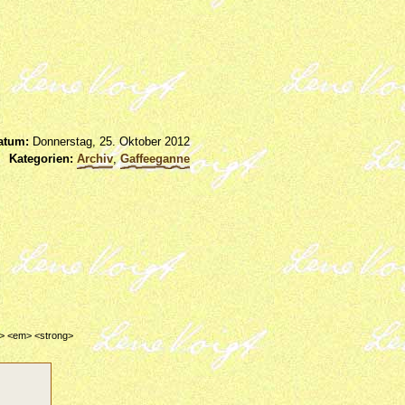
atum:
Donnerstag, 25. Oktober 2012
Kategorien:
Archiv
,
Gaffeeganne
de> <em> <strong>