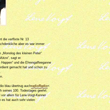
die verflixte Nr. 13
nachdenkliche aber es war immer
m „Monolog des kleinen Peter“
ütze“, sagt er.
n Happen“ und die Ehrengaffeeganne
verdient gemacht hat und schon zu
.
en.
dio blau übertrug auch
radio
Radio
<
ch seines 100. Todestages geehrt.
 vor allem für Lene-Voigt-Kenner
e es hat auch sehr vielen