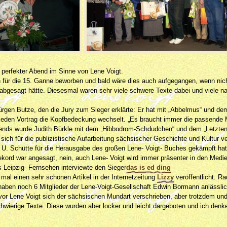
 perfekter Abend im Sinne von Lene Voigt.
 für die 15. Ganne beworben und bald wäre dies auch aufgegangen, wenn nicht 
 abgesagt hätte. Diesesmal waren sehr viele schwere Texte dabei und viele 
rgen Butze, den die Jury zum Sieger erklärte: Er hat mit „Abbelmus“ und de
r jeden Vortrag die Kopfbedeckung wechselt. „Es braucht immer die passende M
bends wurde Judith Bürkle mit dem „Hibbodrom-Schdudchen“ und dem „Letzte
r sich für die publizistische Aufarbeitung sächsischer Geschichte und Kultur 
U. Schütte für die Herausgabe des großen Lene- Voigt- Buches gekämpft hat
ekord war angesagt, nein, auch Lene- Voigt wird immer präsenter in den Medi
s Leipzig- Fernsehen interviewte den Sieger
das is ed ding
 mal einen sehr schönen Artikel in der Internetzeitung
Lizzy
veröffentlicht. Ra
haben noch 6 Mitglieder der Lene-Voigt-Gesellschaft Edwin Bormann anlässli
or Lene Voigt sich der sächsischen Mundart verschrieben, aber trotzdem und
hwierige Texte. Diese wurden aber locker und leicht dargeboten und ich denk