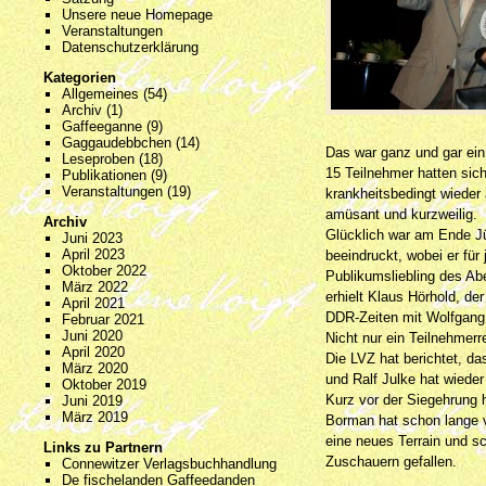
Unsere neue Homepage
Veranstaltungen
Datenschutzerklärung
Kategorien
Allgemeines
(54)
Archiv
(1)
Gaffeeganne
(9)
Gaggaudebbchen
(14)
Das war ganz und gar ein
Leseproben
(18)
15 Teilnehmer hatten sich
Publikationen
(9)
Veranstaltungen
(19)
krankheitsbedingt wieder
amüsant und kurzweilig.
Archiv
Glücklich war am Ende Jü
Juni 2023
April 2023
beeindruckt, wobei er fü
Oktober 2022
Publikumsliebling des A
März 2022
erhielt Klaus Hörhold, de
April 2021
DDR-Zeiten mit Wolfgang 
Februar 2021
Juni 2020
Nicht nur ein Teilnehmerr
April 2020
Die LVZ hat berichtet, da
März 2020
und Ralf Julke hat wieder
Oktober 2019
Kurz vor der Siegehrung 
Juni 2019
März 2019
Borman hat schon lange v
eine neues Terrain und sc
Links zu Partnern
Zuschauern gefallen.
Connewitzer Verlagsbuchhandlung
De fischelanden Gaffeedanden