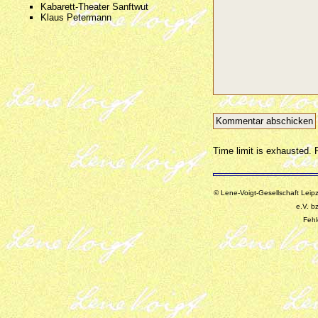
Kabarett-Theater Sanftwut
Klaus Petermann
Time limit is exhausted
© Lene-Voigt-Gesellschaft Leipz
e.V. b
Fehl